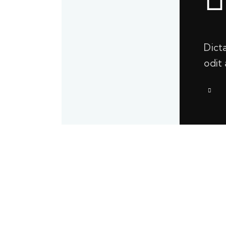
Dict
odit 